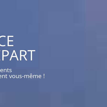
CE
ÉPART
ments
ement vous-même !