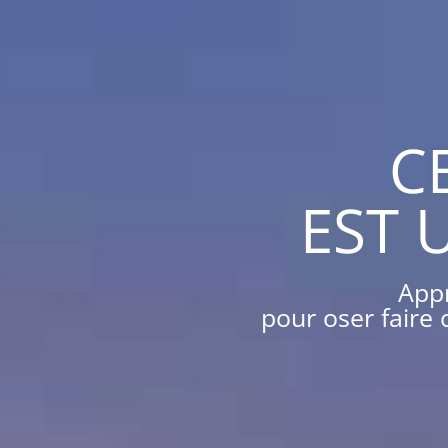
C
EST 
Appr
pour oser faire 